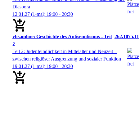
Diaspora
12.01.27
(1-mal)
19:00
- 20:30
vhs.online: Geschichte des Antisemitismus - Teil
262.1075.11
2
Teil 2: Judenfeindlichkeit in Mittelalter und Neuzeit –
zwischen religiöser Ausgrenzung und sozialer Funktion
19.01.27
(1-mal)
19:00
- 20:30