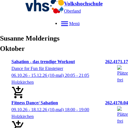
Volkshochschule
Oberland
Menü
Susanne
Molderings
Oktober
Salsation - das trendige Workout
262.4171.17
Dance for Fun für Einsteiger
06.10.26 - 15.12.26
(10-mal)
20:05
- 21:05
Holzkirchen
Fitness Dance/ Salsation
262.4170.04
09.10.26 - 18.12.26
(10-mal)
18:00
- 19:00
Holzkirchen