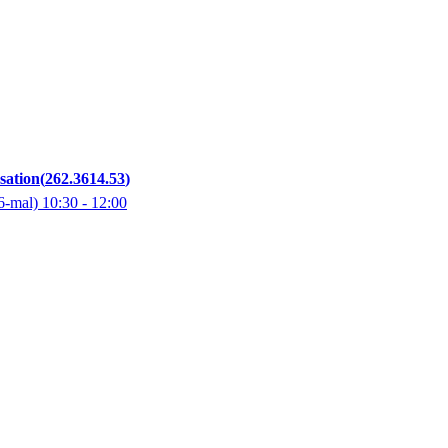
sation
262.3614.53
6-mal)
10:30
- 12:00