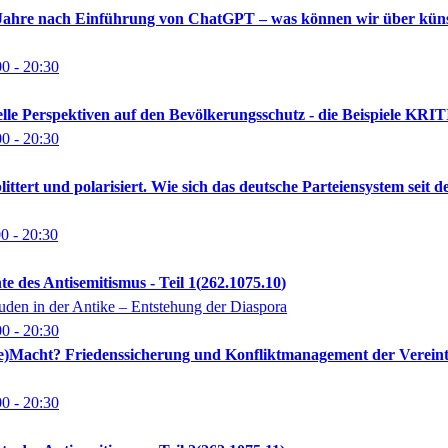
r Jahre nach Einführung von ChatGPT – was können wir über künstl
00
- 20:30
uelle Perspektiven auf den Bevölkerungsschutz - die Beispiele KR
00
- 20:30
plittert und polarisiert. Wie sich das deutsche Parteiensystem seit
00
- 20:30
te des Antisemitismus - Teil 1
262.1075.10
Juden in der Antike – Entstehung der Diaspora
00
- 20:30
n(e)Macht? Friedenssicherung und Konfliktmanagement der Vereint
00
- 20:30