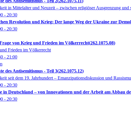
te des Antisemitismus - Teil 2
262.1075.11
hkeit in Mittelalter und Neuzeit – zwischen religiöser Ausgrenzung und 
00
- 20:30
schen Revolution und Krieg: Der lange Weg der Ukraine zur Demo
00
- 20:30
e Frage von Krieg und Frieden im Völkerrecht
262.1075.08
und Frieden im Völkerrecht
30
- 21:00
om
te des Antisemitismus - Teil 3
262.1075.12
chkeit seit dem 19. Jahrhundert – Emanzipationsdiskussion und Rassismu
00
- 20:30
ule in Deutschland – von Innovationen und der Arbeit am Abbau de
00
- 20:30