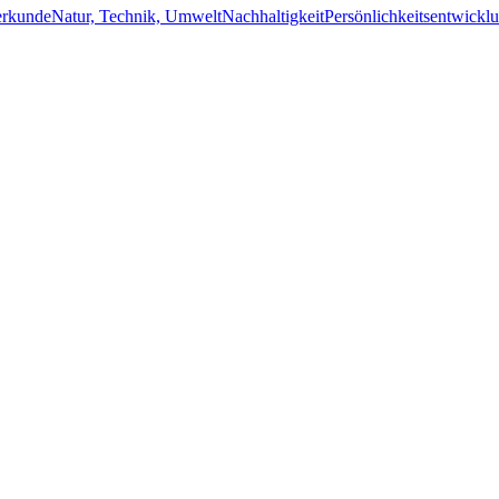
erkunde
Natur, Technik, Umwelt
Nachhaltigkeit
Persönlichkeitsentwickl