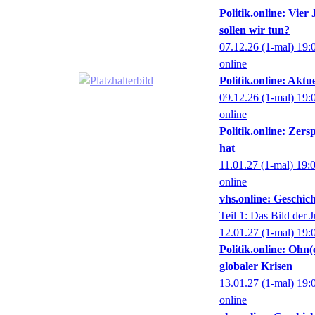
Politik.online: Vie
sollen wir tun?
07.12.26
(1-mal)
19:
online
Politik.online: Akt
09.12.26
(1-mal)
19:
online
Politik.online: Zers
hat
11.01.27
(1-mal)
19:
online
vhs.online: Geschich
Teil 1: Das Bild der 
12.01.27
(1-mal)
19:
Politik.online: Oh
globaler Krisen
13.01.27
(1-mal)
19:
online