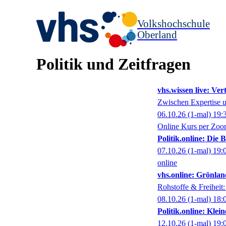
Volkshochschule
Oberland
Politik und Zeitfragen
vhs.wissen live: Ve
Zwischen Expertise 
06.10.26
(1-mal)
19:
Online Kurs per Zo
Politik.online: Die
07.10.26
(1-mal)
19:
online
vhs.online: Grönlan
Rohstoffe & Freiheit
08.10.26
(1-mal)
18:
Politik.online: Klei
12.10.26
(1-mal)
19: