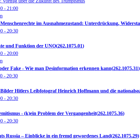
Vortrag über die Zukunft des Trumpismus
30
- 21:00
om
an: Menschenrechte im Ausnahmezustand: Unterdrückung, Widerst
00
- 20:30
chte und Funktion der UNO
262.1075.01
30
- 20:00
om
t oder Fake - Wie man Desinformation erkennen kann
262.1075.31
00
- 20:30
e-Bilder Hitlers Leibfotograf Heinrich Hoffmann und die nationals
00
- 20:30
isemitismus - (k)ein Problem der Vergangenheit
262.1075.36
00
- 20:30
ights Russia – Einblicke in ein fremd gewordenes Land
262.1075.29