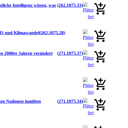
iche Intelligenz wissen, was
262.1075.33
ITIS und Klimawandel
262.1075.28
 den 2000er Jahren verändert
271.1075.37
en Nationen inmitten
271.1075.34