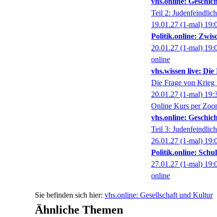
vhs.online: Geschich
Teil 2: Judenfeindlic
19.01.27
(1-mal)
19:
Politik.online: Zwi
20.01.27
(1-mal)
19:
online
vhs.wissen live: Di
Die Frage von Krieg 
20.01.27
(1-mal)
19:
Online Kurs per Zo
vhs.online: Geschich
Teil 3: Judenfeindli
26.01.27
(1-mal)
19:
Politik.online: Sch
27.01.27
(1-mal)
19:
online
vhs.online: Gesellschaft und Kultur
Ähnliche Themen