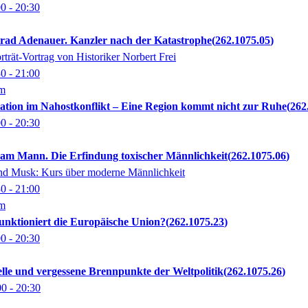
00
- 20:30
onrad Adenauer. Kanzler nach der Katastrophe
262.1075.05
trät-Vortrag von Historiker Norbert Frei
30
- 21:00
om
alation im Nahostkonflikt – Eine Region kommt nicht zur Ruhe
262
00
- 20:30
t am Mann. Die Erfindung toxischer Männlichkeit
262.1075.06
d Musk: Kurs über moderne Männlichkeit
30
- 21:00
om
 funktioniert die Europäische Union?
262.1075.23
00
- 20:30
uelle und vergessene Brennpunkte der Weltpolitik
262.1075.26
00
- 20:30