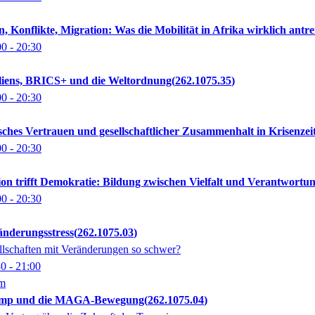
en, Konflikte, Migration: Was die Mobilität in Afrika wirklich antre
00
- 20:30
siliens, BRICS+ und die Weltordnung
262.1075.35
00
- 20:30
tisches Vertrauen und gesellschaftlicher Zusammenhalt in Krisenzei
00
- 20:30
igion trifft Demokratie: Bildung zwischen Vielfalt und Verantwortu
00
- 20:30
ränderungsstress
262.1075.03
lschaften mit Veränderungen so schwer?
30
- 21:00
om
Trump und die MAGA-Bewegung
262.1075.04