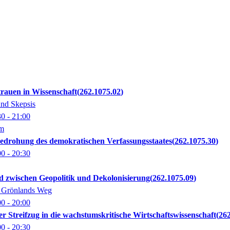
rtrauen in Wissenschaft
262.1075.02
und Skepsis
30
- 21:00
om
 Bedrohung des demokratischen Verfassungsstaates
262.1075.30
00
- 20:30
d zwischen Geopolitik und Dekolonisierung
262.1075.09
: Grönlands Weg
00
- 20:00
ner Streifzug in die wachstumskritische Wirtschaftswissenschaft
262
00
- 20:30