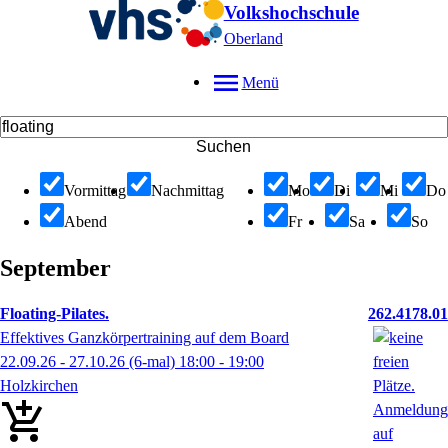
Volkshochschule
Oberland
Menü
Suchen
Vormittag
Nachmittag
Mo
Di
Mi
Do
Abend
Fr
Sa
So
September
Floating-Pilates.
262.4178.01
Effektives Ganzkörpertraining auf dem Board
22.09.26 - 27.10.26
(6-mal)
18:00
- 19:00
Holzkirchen