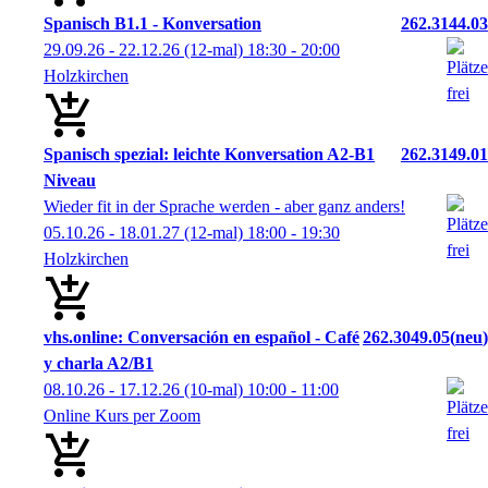
Spanisch B1.1 - Konversation
262.3144.03
29.09.26 - 22.12.26
(12-mal)
18:30
- 20:00
Holzkirchen
Spanisch spezial: leichte Konversation A2-B1
262.3149.01
Niveau
Wieder fit in der Sprache werden - aber ganz anders!
05.10.26 - 18.01.27
(12-mal)
18:00
- 19:30
Holzkirchen
vhs.online: Conversación en español - Café
262.3049.05
neu
y charla A2/B1
08.10.26 - 17.12.26
(10-mal)
10:00
- 11:00
Online Kurs per Zoom