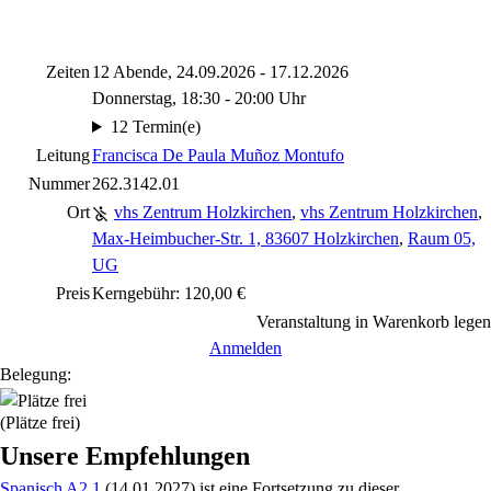
Zeiten
12 Abende, 24.09.2026 - 17.12.2026
Donnerstag, 18:30 - 20:00 Uhr
12 Termin(e)
Leitung
Francisca De Paula Muñoz Montufo
Nummer
262.3142.01
Ort
vhs Zentrum Holzkirchen
,
vhs Zentrum Holzkirchen
,
Max-Heimbucher-Str. 1, 83607 Holzkirchen
,
Raum 05,
UG
Preis
Kerngebühr: 120,00 €
Veranstaltung in Warenkorb legen
Anmelden
Belegung:
(Plätze frei)
Unsere Empfehlungen
Spanisch A2.1
(14.01.2027)
ist eine Fortsetzung zu
dieser