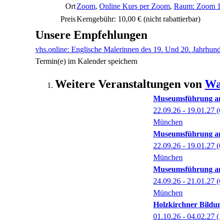
Ort
Zoom
,
Online Kurs per Zoom
,
Raum: Zoom 
Preis
Kerngebühr: 10,00 €
(nicht rabattierbar)
Unsere Empfehlungen
vhs.online: Englische Malerinnen des 19. Und 20. Jahrhund
Termin(e) im Kalender speichern
Weitere Veranstaltungen von
Wa
Museumsführung am
22.09.26 - 19.01.27
(
München
Museumsführung am
22.09.26 - 19.01.27
(
München
Museumsführung am
24.09.26 - 21.01.27
(
München
Holzkirchner Bildun
01.10.26 - 04.02.27
(