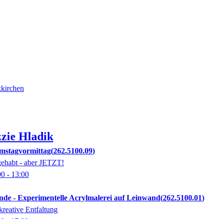
zkirchen
zzie
Hladik
mstagvormittag
262.5100.09
gehabt - aber JETZT!
00
- 13:00
e - Experimentelle Acrylmalerei auf Leinwand
262.5100.01
reative Entfaltung