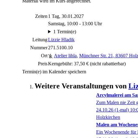
Material wird im Kurs abgerechnet.
Zeiten
1 Tag, 30.01.2027
Samstag, 10:00 - 13:00 Uhr
1 Termin(e)
Leitung
Lizzie Hladik
Nummer
271.5100.10
Ort
Atelier lihla
,
Münchner Str. 21, 83607 Hol
Preis
Kerngebühr: 37,50 €
(nicht rabattierbar)
Termin(e) im Kalender speichern
Weitere Veranstaltungen von
Li
Arcylmalerei am Sa
Zum Malen nie Zeit 
24.10.26
(1-mal)
10:
Holzkirchen
Malen am Wochenend
Ein Wochenende für k