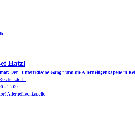
lle
sef
Hatzl
mat: Der "unterirdische Gang" und die Allerheiligenkapelle in Re
 Reichersdorf"
00
- 15:00
orf Allerheiligenkapelle