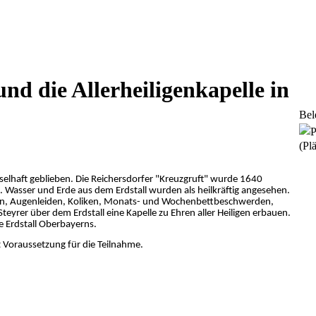
nd die Allerheiligenkapelle in
Bel
(Plä
ätselhaft geblieben. Die Reichersdorfer "Kreuzgruft" wurde 1640
. Wasser und Erde aus dem Erdstall wurden als heilkräftig angesehen.
en, Augenleiden, Koliken, Monats- und Wochenbettbeschwerden,
yrer über dem Erdstall eine Kapelle zu Ehren aller Heiligen erbauen.
e Erdstall Oberbayerns.
t Voraussetzung für die Teilnahme.