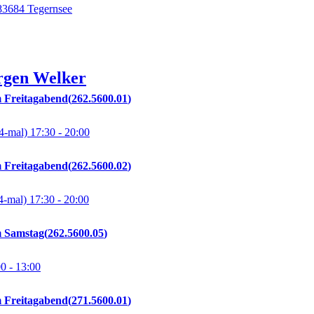
 83684 Tegernsee
rgen
Welker
m Freitagabend
262.5600.01
4-mal)
17:30
- 20:00
m Freitagabend
262.5600.02
4-mal)
17:30
- 20:00
m Samstag
262.5600.05
00
- 13:00
m Freitagabend
271.5600.01