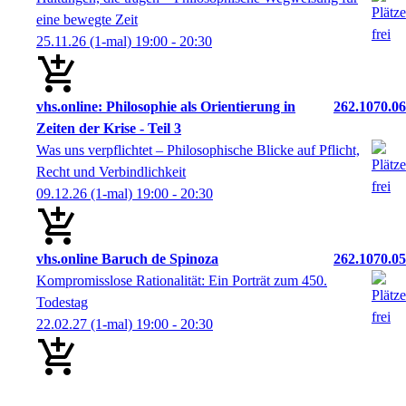
eine bewegte Zeit
25.11.26
(1-mal)
19:00
- 20:30
vhs.online: Philosophie als Orientierung in
262.1070.06
Zeiten der Krise - Teil 3
Was uns verpflichtet – Philosophische Blicke auf Pflicht,
Recht und Verbindlichkeit
09.12.26
(1-mal)
19:00
- 20:30
vhs.online Baruch de Spinoza
262.1070.05
Kompromisslose Rationalität: Ein Porträt zum 450.
Todestag
22.02.27
(1-mal)
19:00
- 20:30