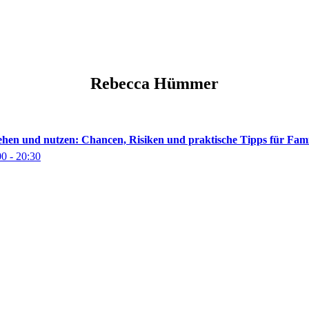
Rebecca
Hümmer
tehen und nutzen: Chancen, Risiken und praktische Tipps für Fami
00
- 20:30