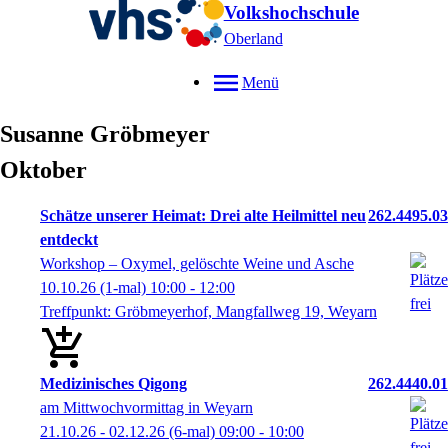
Volkshochschule
Oberland
Menü
Susanne
Gröbmeyer
Oktober
Schätze unserer Heimat: Drei alte Heilmittel neu
262.4495.03
entdeckt
Workshop – Oxymel, gelöschte Weine und Asche
10.10.26
(1-mal)
10:00
- 12:00
Treffpunkt: Gröbmeyerhof, Mangfallweg 19, Weyarn
Medizinisches Qigong
262.4440.01
am Mittwochvormittag in Weyarn
21.10.26 - 02.12.26
(6-mal)
09:00
- 10:00