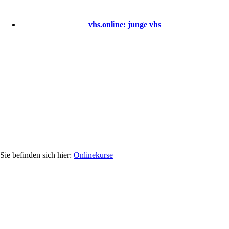
vhs.online: junge vhs
Onlinekurse