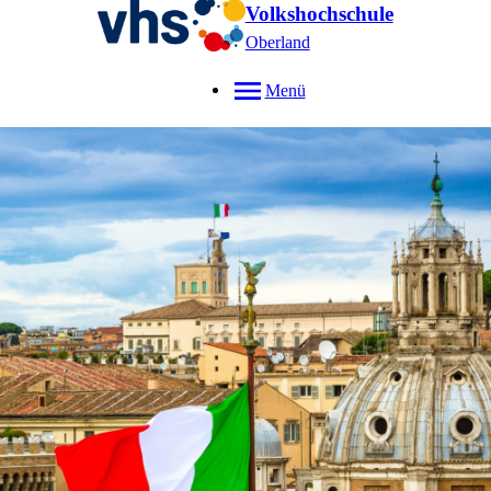
Volkshochschule
Oberland
Menü