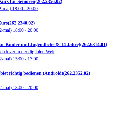
urs für Senioren
262.2356.02
2-mal)
18:00
- 20:00
Kurs
262.2340.02
2-mal)
18:00
- 20:00
r Kinder und Jugendliche (8-14 Jahre)
262.6314.01
d clever in der digitalen Welt
2-mal)
15:00
- 17:00
let richtig bedienen (Android)
262.2352.02
)
2-mal)
18:00
- 20:00