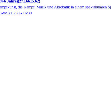
(4-6 Jahre)
271.6615.62
Kampfkunst, die Kampf, Musik und Akrobatik in einem spektakulären Sp
8-mal)
15:30
- 16:30