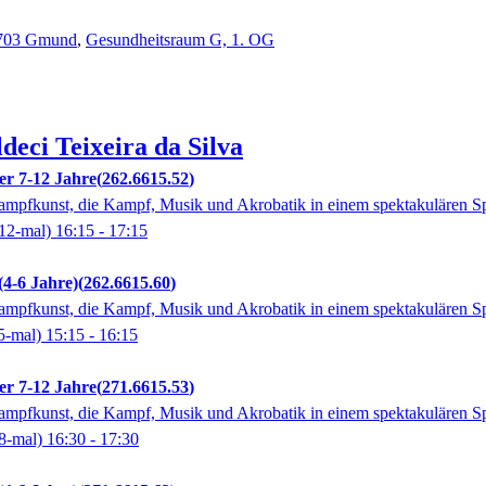
3703 Gmund
,
Gesundheitsraum G, 1. OG
ldeci
Teixeira da Silva
er 7-12 Jahre
262.6615.52
Kampfkunst, die Kampf, Musik und Akrobatik in einem spektakulären Sp
12-mal)
16:15
- 17:15
(4-6 Jahre)
262.6615.60
Kampfkunst, die Kampf, Musik und Akrobatik in einem spektakulären Sp
5-mal)
15:15
- 16:15
er 7-12 Jahre
271.6615.53
Kampfkunst, die Kampf, Musik und Akrobatik in einem spektakulären Sp
8-mal)
16:30
- 17:30