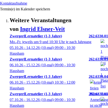
Kontaktaufnahme
Termin(e) im Kalender speichern
Weitere Veranstaltungen
von
Ingrid
Elsner-Veit
ZwergerlLernatelier (1-3 Jahre)
262.6330.01
Mo.-Fr. jeweils um 9 und 10:30 Uhr je nach Jahrgang
05.10.26 - 14.12.26
(10-mal)
09:00
- 10:30
Hausham
ZwergerlLernatelier (1-3 Jahre)
262.6330.03
06.10.26 - 15.12.26
(10-mal)
09:00
- 10:30
Hausham
ZwergerlLernatelier (1-3 Jahre)
262.6330.04
06.10.26 - 15.12.26
(10-mal)
10:30
- 12:00
Hausham
ZwergerlLernatelier (1-3 Jahre)
262.6330.05
07.10.26 - 16.12.26
(10-mal)
09:00
- 10:30
Hausham