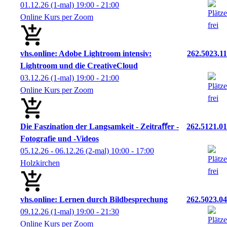
01.12.26
(1-mal)
19:00
- 21:00
Online Kurs per Zoom
vhs.online: Adobe Lightroom intensiv:
262.5023.11
Lightroom und die CreativeCloud
03.12.26
(1-mal)
19:00
- 21:00
Online Kurs per Zoom
Die Faszination der Langsamkeit - Zeitraﬀer -
262.5121.01
Fotografie und -Videos
05.12.26 - 06.12.26
(2-mal)
10:00
- 17:00
Holzkirchen
vhs.online: Lernen durch Bildbesprechung
262.5023.04
09.12.26
(1-mal)
19:00
- 21:30
Online Kurs per Zoom