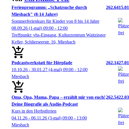
Ferienprogramm: „Schatzsuche durch
262.6415.01
Miesbach" (8-14 Jahre)
Sommerferienkurs für Kinder von 8 bis 14 Jahre
08.09.26
(1-mal)
09:00
- 12:00
Treffpunkt: vhs-Eingang, Kulturzentrum Waitzinger
Keller, Schlierseerstr. 16, Miesbach
Podcastwerkstatt für Hörpfade
262.1427.01
10.10.26 - 30.01.27
(4-mal)
09:00
- 12:00
Miesbach
Oma, Opa, Mama, Papa – erzählt mir von euch!
262.5422.03
Deine Biografie als Audio-Podcast
Kurs in den Herbstferien
04.11.26 - 06.11.26
(3-mal)
09:00
- 13:00
Miesbach