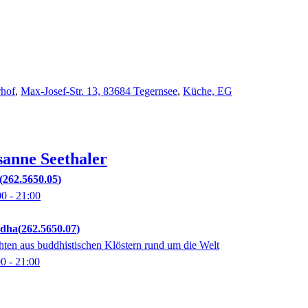
rhof
,
Max-Josef-Str. 13, 83684 Tegernsee
,
Küche, EG
sanne
Seethaler
262.5650.05
00
- 21:00
ddha
262.5650.07
ten aus buddhistischen Klöstern rund um die Welt
00
- 21:00