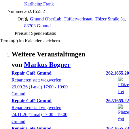
Karlheinz Frank
Nummer
262.1655.21
Ort
Gmund OberLab, Tüftlerwerkstatt
,
Tölzer Straße 3a,
83703 Gmund
Preis
auf Spendenbasis
Termin(e) im Kalender speichern
Weitere Veranstaltungen
von
Markus
Bogner
Repair Café Gmund
262.1655.20
Reparieren statt wegwerfen
29.09.26
(1-mal)
17:00
- 19:00
Gmund
Repair Café Gmund
262.1655.22
Reparieren statt wegwerfen
24.11.26
(1-mal)
17:00
- 19:00
Gmund
Repair Café Gmund
262.1655.23