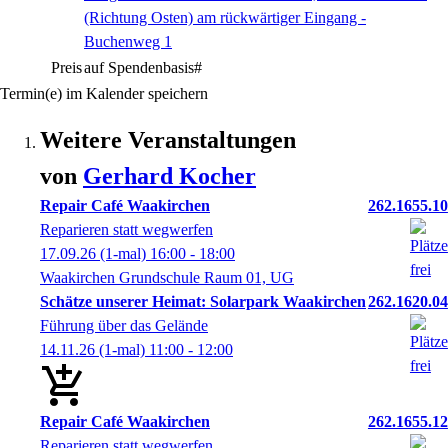
(Richtung Osten) am rückwärtiger Eingang -
Buchenweg 1
Preis
auf Spendenbasis#
Termin(e) im Kalender speichern
Weitere Veranstaltungen
von
Gerhard
Kocher
Repair Café Waakirchen
262.1655.10
Reparieren statt wegwerfen
17.09.26
(1-mal)
16:00
- 18:00
Waakirchen Grundschule Raum 01, UG
Schätze unserer Heimat: Solarpark Waakirchen
262.1620.04
Führung über das Gelände
14.11.26
(1-mal)
11:00
- 12:00
Repair Café Waakirchen
262.1655.12
Reparieren statt wegwerfen