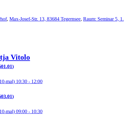
rhof
,
Max-Josef-Str. 13, 83684 Tegernsee
,
Raum: Seminar 5, 1.
tja
Vitolo
601.01
10-mal)
10:30
- 12:00
603.01
10-mal)
09:00
- 10:30