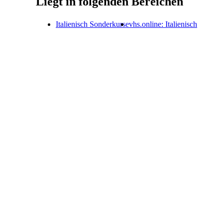
Liegt in folgenden Bereichen
Italienisch Sonderkurse
vhs.online: Italienisch