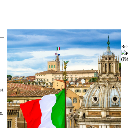
 –
Bel
(Plä
st,
e.