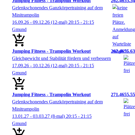
Jumping Fitness - Trampolin Workout
262.4655.54
Gelenkschonendes Ganzkörpertraining auf dem
Minitrampolin
16.09.26 - 09.12.26
(12-mal)
20:15
- 21:15
Gmund
Jumping Fitness - Trampolin Workout
262.4655.63
Gleichgewicht und Stabilität fördern und verbessern
17.09.26 - 10.12.26
(12-mal)
20:15
- 21:15
Gmund
Jumping Fitness - Trampolin Workout
271.4655.55
Gelenkschonendes Ganzkörpertraining auf dem
Minitrampolin
13.01.27 - 03.03.27
(8-mal)
20:15
- 21:15
Gmund