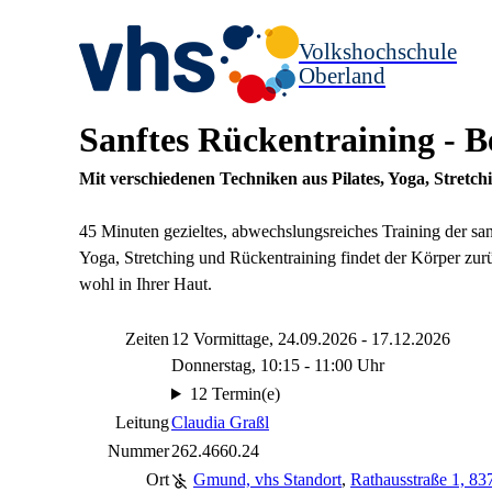
Volkshochschule
Oberland
Sanftes Rückentraining - B
Mit verschiedenen Techniken aus Pilates, Yoga, Stretc
45 Minuten gezieltes, abwechslungsreiches Training der sanf
Yoga, Stretching und Rückentraining findet der Körper zur
wohl in Ihrer Haut.
Zeiten
12 Vormittage, 24.09.2026 - 17.12.2026
Donnerstag, 10:15 - 11:00 Uhr
12 Termin(e)
Leitung
Claudia Graßl
Nummer
262.4660.24
Ort
Gmund, vhs Standort
,
Rathausstraße 1, 8