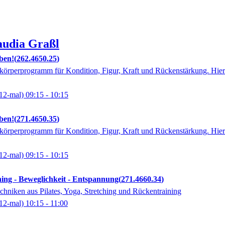
audia
Graßl
iben!
262.4650.25
rperprogramm für Kondition, Figur, Kraft und Rückenstärkung. Hier
12-mal)
09:15
- 10:15
iben!
271.4650.35
rperprogramm für Kondition, Figur, Kraft und Rückenstärkung. Hier
12-mal)
09:15
- 10:15
ing - Beweglichkeit - Entspannung
271.4660.34
chniken aus Pilates, Yoga, Stretching und Rückentraining
12-mal)
10:15
- 11:00