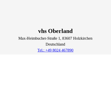
vhs Oberland
Max-Heimbucher-Straße
1
, 83607
Holzkirchen
Deutschland
Tel.: +49 8024 467890
info@vhs-oberland.de
Lage & Routenplaner