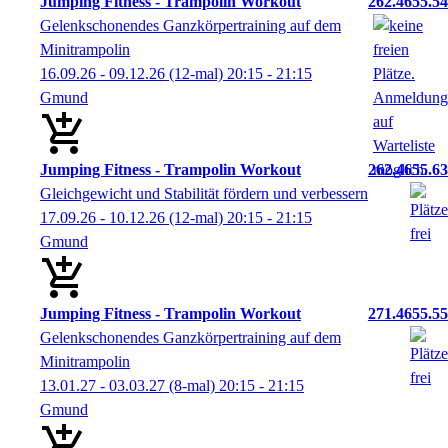
Jumping Fitness - Trampolin Workout
262.4655.54
Gelenkschonendes Ganzkörpertraining auf dem
Minitrampolin
16.09.26 - 09.12.26
(12-mal)
20:15
- 21:15
Gmund
Jumping Fitness - Trampolin Workout
262.4655.63
Gleichgewicht und Stabilität fördern und verbessern
17.09.26 - 10.12.26
(12-mal)
20:15
- 21:15
Gmund
Jumping Fitness - Trampolin Workout
271.4655.55
Gelenkschonendes Ganzkörpertraining auf dem
Minitrampolin
13.01.27 - 03.03.27
(8-mal)
20:15
- 21:15
Gmund