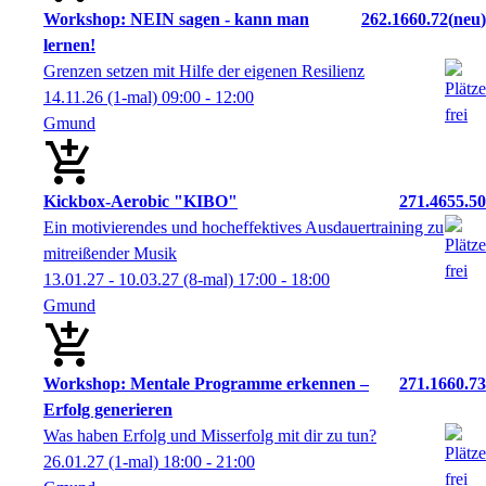
Workshop: NEIN sagen - kann man
262.1660.72
neu
lernen!
Grenzen setzen mit Hilfe der eigenen Resilienz
14.11.26
(1-mal)
09:00
- 12:00
Gmund
Kickbox-Aerobic "KIBO"
271.4655.50
Ein motivierendes und hocheffektives Ausdauertraining zu
mitreißender Musik
13.01.27 - 10.03.27
(8-mal)
17:00
- 18:00
Gmund
Workshop: Mentale Programme erkennen –
271.1660.73
Erfolg generieren
Was haben Erfolg und Misserfolg mit dir zu tun?
26.01.27
(1-mal)
18:00
- 21:00