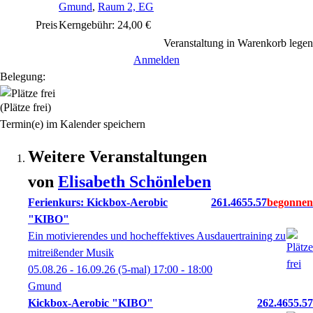
Gmund
,
Raum 2, EG
Preis
Kerngebühr: 24,00 €
Veranstaltung in Warenkorb legen
Anmelden
Belegung:
(Plätze frei)
Termin(e) im Kalender speichern
Weitere Veranstaltungen
von
Elisabeth
Schönleben
Ferienkurs: Kickbox-Aerobic
261.4655.57
"KIBO"
Ein motivierendes und hocheffektives Ausdauertraining zu
mitreißender Musik
05.08.26 - 16.09.26
(5-mal)
17:00
- 18:00
Gmund
Kickbox-Aerobic "KIBO"
262.4655.57