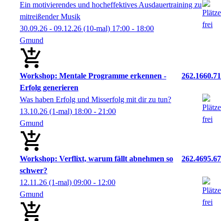
Ein motivierendes und hocheffektives Ausdauertraining zu
mitreißender Musik
30.09.26 - 09.12.26
(10-mal)
17:00
- 18:00
Gmund
Workshop: Mentale Programme erkennen -
262.1660.71
Erfolg generieren
Was haben Erfolg und Misserfolg mit dir zu tun?
13.10.26
(1-mal)
18:00
- 21:00
Gmund
Workshop: Verflixt, warum fällt abnehmen so
262.4695.67
schwer?
12.11.26
(1-mal)
09:00
- 12:00
Gmund