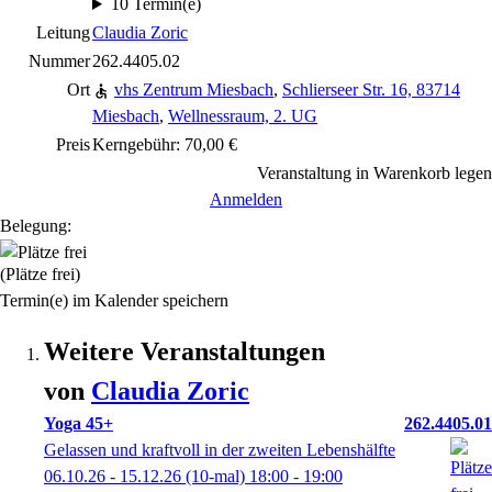
10 Termin(e)
Leitung
Claudia Zoric
Nummer
262.4405.02
Ort
vhs Zentrum Miesbach
,
Schlierseer Str. 16, 83714
Miesbach
,
Wellnessraum, 2. UG
Preis
Kerngebühr: 70,00 €
Veranstaltung in Warenkorb legen
Anmelden
Belegung:
(Plätze frei)
Termin(e) im Kalender speichern
Weitere Veranstaltungen
von
Claudia
Zoric
Yoga 45+
262.4405.01
Gelassen und kraftvoll in der zweiten Lebenshälfte
06.10.26 - 15.12.26
(10-mal)
18:00
- 19:00