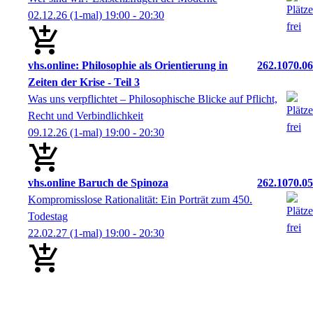
02.12.26
(1-mal)
19:00
- 20:30
vhs.online: Philosophie als Orientierung in
262.1070.06
Zeiten der Krise - Teil 3
Was uns verpflichtet – Philosophische Blicke auf Pflicht,
Recht und Verbindlichkeit
09.12.26
(1-mal)
19:00
- 20:30
vhs.online Baruch de Spinoza
262.1070.05
Kompromisslose Rationalität: Ein Porträt zum 450.
Todestag
22.02.27
(1-mal)
19:00
- 20:30