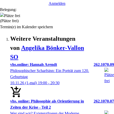
Anmelden
Belegung:
(Plätze frei)
Termin(e) im Kalender speichern
Weitere Veranstaltungen
von
Angelika
Bönker-Vallon
SO
vhs.online: Hannah Arendt
262.1070.09
Philosophischer Scharfsinn: Ein Porträt zum 120.
Geburtstag
10.11.26
(1-mal)
19:00
- 20:30
vhs. online: Philosophie als Orientierung in
262.1070.07
Zeiten der Krise - Teil 2
Wer sind wir? Existenzfragen der Moderne