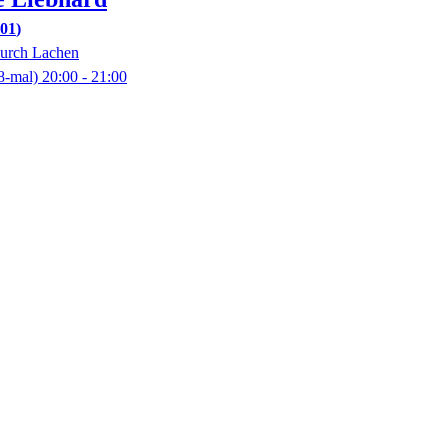
.01
durch Lachen
8-mal)
20:00
- 21:00