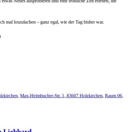
 etwas Neues ausprobieren und eine fröhliche Zeit erleben, die
fach mal loszulachen – ganz egal, wie der Tag bisher war.
n
lzkirchen
,
Max-Heimbucher-Str. 1, 83607 Holzkirchen
,
Raum 06,
e
Liebhard