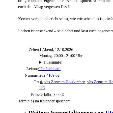
bringen und die eigene innere Kraft zu spüren. Warum nicht
euch den Alltag vergessen lässt?
Kommt vorbei und erlebt selbst, wie erfrischend es ist, ein
Lachen ist ansteckend – seid dabei und lasst euch begeister
Zeiten
1 Abend, 12.10.2026
Montag, 20:00 - 21:00 Uhr
1 Termin(e)
Leitung
Ute Liebhard
Nummer
262.4109.02
Ort
vhs Zentrum Holzkirchen
,
vhs Zentrum Ho
UG
Preis
Gebühr: 8,00 €
Termin(e) im Kalender speichern
Weitere Veranstaltungen von
Ut