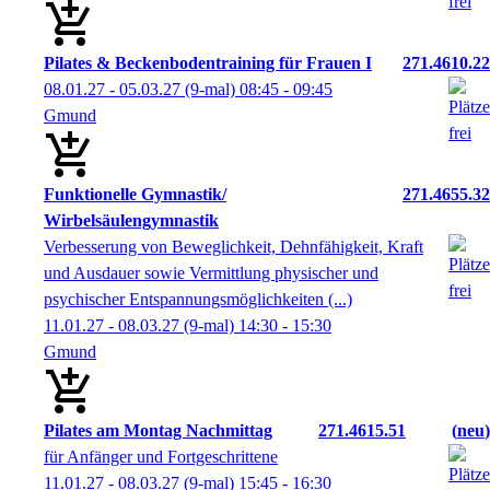
Pilates & Beckenbodentraining für Frauen I
271.4610.22
08.01.27 - 05.03.27
(9-mal)
08:45
- 09:45
Gmund
Funktionelle Gymnastik/
271.4655.32
Wirbelsäulengymnastik
Verbesserung von Beweglichkeit, Dehnfähigkeit, Kraft
und Ausdauer sowie Vermittlung physischer und
psychischer Entspannungsmöglichkeiten (...)
11.01.27 - 08.03.27
(9-mal)
14:30
- 15:30
Gmund
Pilates am Montag Nachmittag
271.4615.51
neu
für Anfänger und Fortgeschrittene
11.01.27 - 08.03.27
(9-mal)
15:45
- 16:30