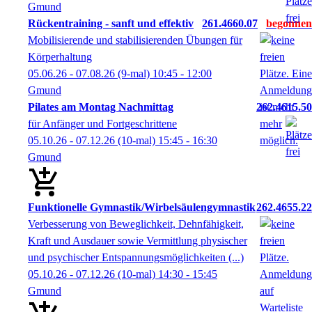
Gmund
Rückentraining - sanft und effektiv
261.4660.07
Mobilisierende und stabilisierenden Übungen für
Körperhaltung
05.06.26 - 07.08.26
(9-mal)
10:45
- 12:00
Gmund
Pilates am Montag Nachmittag
262.4615.50
für Anfänger und Fortgeschrittene
05.10.26 - 07.12.26
(10-mal)
15:45
- 16:30
Gmund
Funktionelle Gymnastik/Wirbelsäulengymnastik
262.4655.22
Verbesserung von Beweglichkeit, Dehnfähigkeit,
Kraft und Ausdauer sowie Vermittlung physischer
und psychischer Entspannungsmöglichkeiten (...)
05.10.26 - 07.12.26
(10-mal)
14:30
- 15:45
Gmund