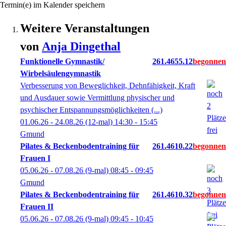
Termin(e) im Kalender speichern
Weitere Veranstaltungen
von
Anja
Dingethal
Funktionelle Gymnastik/
261.4655.12
Wirbelsäulengymnastik
Verbesserung von Beweglichkeit, Dehnfähigkeit, Kraft
und Ausdauer sowie Vermittlung physischer und
psychischer Entspannungsmöglichkeiten (...)
01.06.26 - 24.08.26
(12-mal)
14:30
- 15:45
Gmund
Pilates & Beckenbodentraining für
261.4610.22
Frauen I
05.06.26 - 07.08.26
(9-mal)
08:45
- 09:45
Gmund
Pilates & Beckenbodentraining für
261.4610.32
Frauen II
05.06.26 - 07.08.26
(9-mal)
09:45
- 10:45