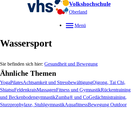
Volkshochschule
Oberland
Menü
Wassersport
Gesundheit und Bewegung
Ähnliche Themen
Yoga
Pilates
Achtsamkeit und Stressbewältigung
Qigong, Tai Chi,
Shiatsu
Feldenkrais
Massagen
Fitness und Gymnastik
Rückentraining
und Beckenbodengymnastik
Zumba® und Co
Gedächtnistraining,
Sturzprophylaxe, Stuhlgymnastik
Aquafitness
Bewegung Outdoor