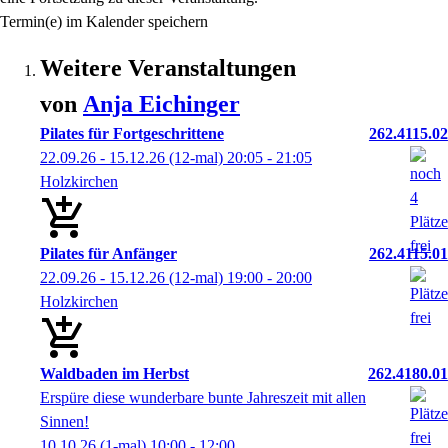
Termin(e) im Kalender speichern
Weitere Veranstaltungen
von
Anja
Eichinger
Pilates für Fortgeschrittene
262.4115.02
22.09.26 - 15.12.26
(12-mal)
20:05
- 21:05
Holzkirchen
Pilates für Anfänger
262.4115.01
22.09.26 - 15.12.26
(12-mal)
19:00
- 20:00
Holzkirchen
Waldbaden im Herbst
262.4180.01
Erspüre diese wunderbare bunte Jahreszeit mit allen
Sinnen!
10.10.26
(1-mal)
10:00
- 12:00