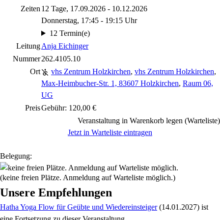
Zeiten
12 Tage, 17.09.2026 - 10.12.2026
Donnerstag, 17:45 - 19:15 Uhr
12 Termin(e)
Leitung
Anja Eichinger
Nummer
262.4105.10
Ort
vhs Zentrum Holzkirchen
,
vhs Zentrum Holzkirchen
,
Max-Heimbucher-Str. 1, 83607 Holzkirchen
,
Raum 06,
UG
Preis
Gebühr: 120,00 €
Veranstaltung in Warenkorb legen (Warteliste)
Jetzt in Warteliste eintragen
Belegung:
(keine freien Plätze. Anmeldung auf Warteliste möglich.)
Unsere Empfehlungen
Hatha Yoga Flow für Geübte und Wiedereinsteiger
(14.01.2027)
ist
eine Fortsetzung zu
dieser Veranstaltung.