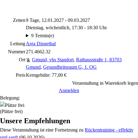
Zeiten
9 Tage, 12.01.2027 - 09.03.2027
Dienstag, wöchentlich, 17:30 - 18:30 Uhr
9 Termin(e)
Leitung
Anja Dingethal
Nummer
271.4662.32
Ort
Gmund, vhs Standort
,
Rathausstraße 1, 83703
Gmund
,
Gesundheitsraum G, 1. OG
Preis
Kerngebühr: 77,00 €
Veranstaltung in Warenkorb legen
Anmelden
Belegung:
(Plätze frei)
Unsere Empfehlungen
Diese Veranstaltung
ist eine Fortsetzung zu
Rückentraining - effektiv
und sanft
(06.10.2026)
.