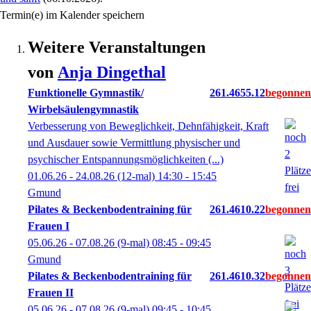
Termin(e) im Kalender speichern
Weitere Veranstaltungen
von
Anja
Dingethal
Funktionelle Gymnastik/
261.4655.12
Wirbelsäulengymnastik
Verbesserung von Beweglichkeit, Dehnfähigkeit, Kraft
und Ausdauer sowie Vermittlung physischer und
psychischer Entspannungsmöglichkeiten (...)
01.06.26 - 24.08.26
(12-mal)
14:30
- 15:45
Gmund
Pilates & Beckenbodentraining für
261.4610.22
Frauen I
05.06.26 - 07.08.26
(9-mal)
08:45
- 09:45
Gmund
Pilates & Beckenbodentraining für
261.4610.32
Frauen II
05.06.26 - 07.08.26
(9-mal)
09:45
- 10:45