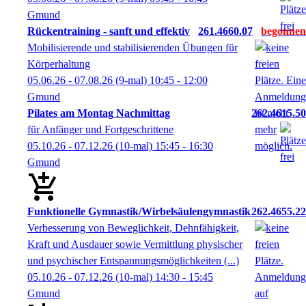
Gmund
Rückentraining - sanft und effektiv
261.4660.07
Mobilisierende und stabilisierenden Übungen für
Körperhaltung
05.06.26 - 07.08.26
(9-mal)
10:45
- 12:00
Gmund
Pilates am Montag Nachmittag
262.4615.50
für Anfänger und Fortgeschrittene
05.10.26 - 07.12.26
(10-mal)
15:45
- 16:30
Gmund
Funktionelle Gymnastik/Wirbelsäulengymnastik
262.4655.22
Verbesserung von Beweglichkeit, Dehnfähigkeit,
Kraft und Ausdauer sowie Vermittlung physischer
und psychischer Entspannungsmöglichkeiten (...)
05.10.26 - 07.12.26
(10-mal)
14:30
- 15:45
Gmund